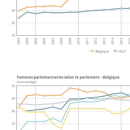
30
20
10
20
2014
2012
2010
2008
2006
2004
2015
2013
2011
2009
2007
2005
2003
Belgique
UE27
Femmes parlementaires selon le parlement - Belgique
pourcentage
50
40
30
20