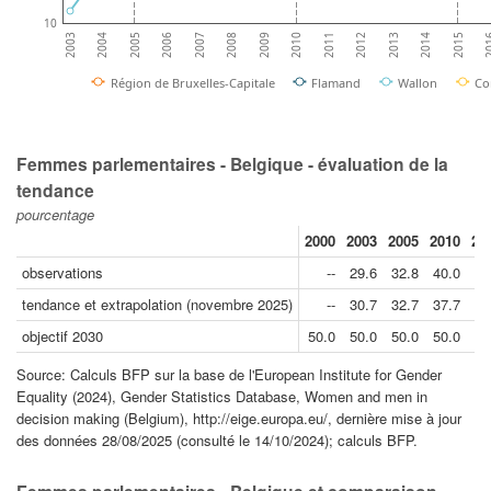
10
20
2014
2012
2010
2008
2006
2004
2015
2013
2011
2009
2007
2005
2003
Région de Bruxelles-Capitale
Flamand
Wallon
Co
Femmes parlementaires - Belgique - évaluation de la
tendance
pourcentage
2000
2003
2005
2010
20
observations
--
29.6
32.8
40.0
40
tendance et extrapolation (novembre 2025)
--
30.7
32.7
37.7
40
objectif 2030
50.0
50.0
50.0
50.0
50
Source: Calculs BFP sur la base de l'European Institute for Gender
Equality (2024), Gender Statistics Database, Women and men in
decision making (Belgium), http://eige.europa.eu/, dernière mise à jour
des données 28/08/2025 (consulté le 14/10/2024); calculs BFP.