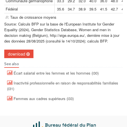
Communauté germanophone
33.3
29.2
32.0
40.0
36.0
48.0
48.
Fédéral
35.6
34.7
38.9
39.5
41.5
42.7
41.
//: Taux de croissance moyens
Source: Calculs BFP sur la base de l'European Institute for Gender
Equality (2024), Gender Statistics Database, Women and men in
decision making (Belgium), http://eige.europa.eu/, dernière mise à jour
des données 28/08/2025 (consulté le 14/10/2024); calculs BFP.
download
See also
Écart salarial entre les femmes et les hommes (i30)
Inactivité professionnelle en raison de responsabilités familiales
(i31)
Femmes aux cadres supérieurs (i33)