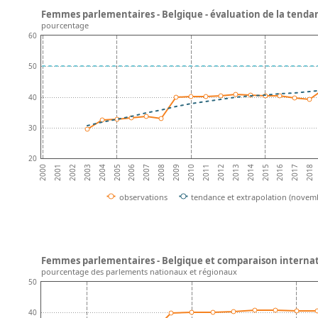
Femmes parlementaires - Belgique - évaluation de la tenda
pourcentage
60
50
40
30
20
2002
2007
2012
2017
2004
2009
2014
2001
2006
2011
2016
2003
2008
2013
2018
2000
2005
2010
2015
observations
tendance et extrapolation (novem
Femmes parlementaires - Belgique et comparaison interna
pourcentage des parlements nationaux et régionaux
50
40