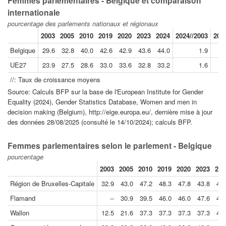
Femmes parlementaires - Belgique et comparaison
internationale
pourcentage des parlements nationaux et régionaux
2003
2005
2010
2019
2020
2023
2024
2024//2003
202
Belgique
29.6
32.8
40.0
42.6
42.9
43.6
44.0
1.9
UE27
23.9
27.5
28.6
33.0
33.6
32.8
33.2
1.6
//: Taux de croissance moyens
Source: Calculs BFP sur la base de l'European Institute for Gender
Equality (2024), Gender Statistics Database, Women and men in
decision making (Belgium), http://eige.europa.eu/, dernière mise à jour
des données 28/08/2025 (consulté le 14/10/2024); calculs BFP.
Femmes parlementaires selon le parlement - Belgique
pourcentage
2003
2005
2010
2019
2020
2023
202
Région de Bruxelles-Capitale
32.9
43.0
47.2
48.3
47.8
43.8
46.
Flamand
--
30.9
39.5
46.0
46.0
47.6
42.
Wallon
12.5
21.6
37.3
37.3
37.3
37.3
46.