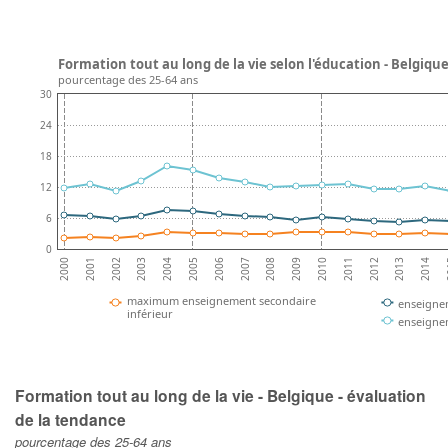
Formation tout au long de la vie selon l'éducation - Belgiqu
pourcentage des 25-64 ans
30
24
18
12
6
0
2002
2005
2008
2011
2014
2001
2004
2007
2010
2013
2000
2003
2006
2009
2012
2
maximum enseignement secondaire
enseigne
inférieur
enseigne
Formation tout au long de la vie - Belgique - évaluation
de la tendance
pourcentage des 25-64 ans