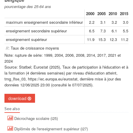
pourcentage des 25-64 ans
2000
2005
2010
2015
maximum enseignement secondaire inférieur
2.2
3.1
3.2
3.0
enseignement secondaire supérieur
6.5
7.3
6.1
5.5
enseignement supérieur
11.9
15.3
12.3
11.2
//: Taux de croissance moyens
Note: rupture de série: 1999, 2004, 2006, 2008, 2014, 2017, 2021 et
2024
Source: Statbel; Eurostat (2025), Taux de participation à l'éducation et à
la formation (4 dernières semaines) par niveau d'éducation atteint,
trng_lfse_03, https://ec.europa.eu/eurostat, dernière mise à jour des
données 12/06/2025 23:00 (consulté le 07/07/2025).
download
See also
Décrochage scolaire (i25)
Diplômés de l'enseignement supérieur (i27)