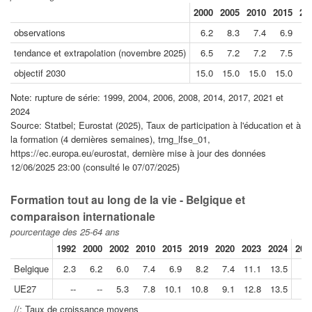
2000
2005
2010
2015
20
observations
6.2
8.3
7.4
6.9
7
tendance et extrapolation (novembre 2025)
6.5
7.2
7.2
7.5
9
objectif 2030
15.0
15.0
15.0
15.0
15
Note: rupture de série: 1999, 2004, 2006, 2008, 2014, 2017, 2021 et
2024
Source: Statbel; Eurostat (2025), Taux de participation à l'éducation et à
la formation (4 dernières semaines), trng_lfse_01,
https://ec.europa.eu/eurostat, dernière mise à jour des données
12/06/2025 23:00 (consulté le 07/07/2025)
Formation tout au long de la vie - Belgique et
comparaison internationale
pourcentage des 25-64 ans
1992
2000
2002
2010
2015
2019
2020
2023
2024
202
Belgique
2.3
6.2
6.0
7.4
6.9
8.2
7.4
11.1
13.5
UE27
--
--
5.3
7.8
10.1
10.8
9.1
12.8
13.5
//: Taux de croissance moyens