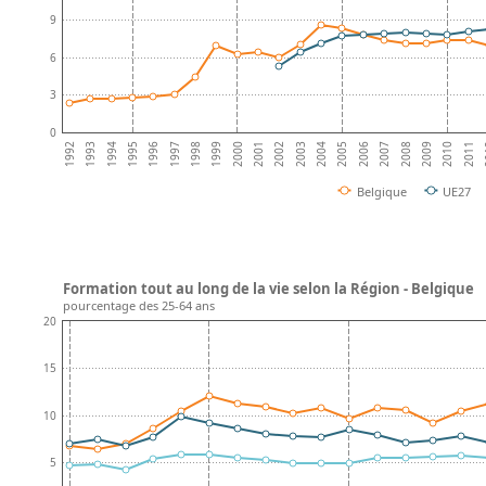
9
6
3
0
1992
1993
1994
1995
1996
1997
1998
1999
2000
2001
2002
2003
2004
2005
2006
2007
2008
2009
2010
2011
2
Belgique
UE27
Formation tout au long de la vie selon la Région - Belgique
pourcentage des 25-64 ans
20
15
10
5