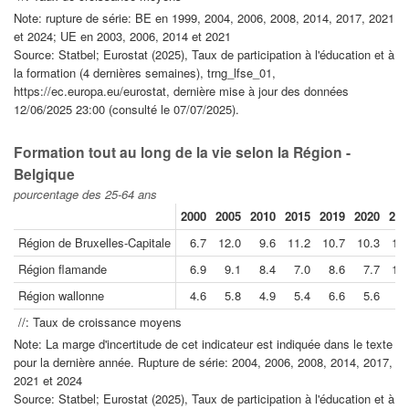
Note: rupture de série: BE en 1999, 2004, 2006, 2008, 2014, 2017, 2021
et 2024; UE en 2003, 2006, 2014 et 2021
Source: Statbel; Eurostat (2025), Taux de participation à l'éducation et à
la formation (4 dernières semaines), trng_lfse_01,
https://ec.europa.eu/eurostat, dernière mise à jour des données
12/06/2025 23:00 (consulté le 07/07/2025).
Formation tout au long de la vie selon la Région -
Belgique
pourcentage des 25-64 ans
2000
2005
2010
2015
2019
2020
202
Région de Bruxelles-Capitale
6.7
12.0
9.6
11.2
10.7
10.3
15.
Région flamande
6.9
9.1
8.4
7.0
8.6
7.7
11.
Région wallonne
4.6
5.8
4.9
5.4
6.6
5.6
9.
//: Taux de croissance moyens
Note: La marge d'incertitude de cet indicateur est indiquée dans le texte
pour la dernière année. Rupture de série: 2004, 2006, 2008, 2014, 2017,
2021 et 2024
Source: Statbel; Eurostat (2025), Taux de participation à l'éducation et à