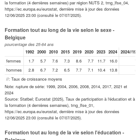
la formation (4 dernières semaines) par région NUTS 2, trng_lfse_04,
https://ec.europa.eu/eurostat, dernière mise à jour des données
12/06/2025 23:00 (consulté le 07/07/2025).
Formation tout au long de la vie selon le sexe -
Belgique
pourcentage des 25-64 ans
1992
2000
2010
2015
2019
2020
2023
2024
2024//199
femmes
1.7
5.7
7.6
7.3
8.6
7.7
11.7
16.0
7.
hommes
2.8
6.7
7.2
6.5
7.7
7.1
10.4
13.8
5.
//: Taux de croissance moyens
Note: rupture de série: 1999, 2004, 2006, 2008, 2014, 2017, 2021 et
2024
Source: Statbel; Eurostat (2025), Taux de participation à l'éducation et à
la formation (4 dernières semaines), trng_lfse_01,
https://ec.europa.eu/eurostat, dernière mise à jour des données
12/06/2025 23:00 (consulté le 07/07/2025).
Formation tout au long de la vie selon l'éducation -
Belgique