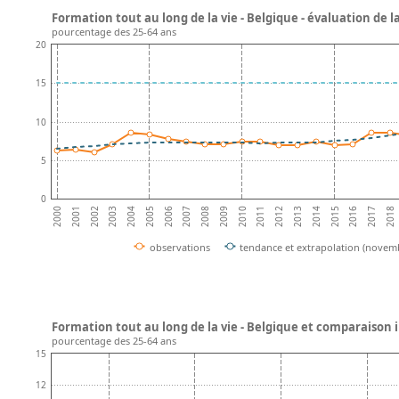
Formation tout au long de la vie - Belgique - évaluation de 
pourcentage des 25-64 ans
20
15
10
5
0
2001
2016
2002
2017
2003
2018
2004
2005
2006
2007
2008
2009
2010
2011
2012
2013
2014
2000
2015
observations
tendance et extrapolation (novem
Formation tout au long de la vie - Belgique et comparaison 
pourcentage des 25-64 ans
15
12