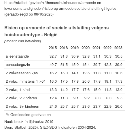
https://statbel.fgov.be/nl/themas/huishoudens/armoede-en-
levensomstandigheden/risico-op-armoede-sociale-uitsluiting#figures
(geraadpleegd op 06/10/2025)
Risico op armoede of sociale uitsluiting volgens
huishoudentype - België
procent van bevolking
2015
2018
2019
2020
2021
2022
2023
2
alleenstaande
32.7
31.3
30.9
32.8
31.1
30.3
30.5
2
eenoudergezin
49.7
51.5
45.0
45.4
39.7
42.8
39.9
3
2 volwassenen <65
16.2
15.0
14.1
12.5
11.3
11.0
10.6
1
2 volw., minstens 1 >64
16.0
17.5
17.8
20.6
17.8
19.1
17.3
1
2 volw., 1 kind
13.3
14.2
17.7
17.6
15.0
11.8
13.0
1
2 volw., 2 kinderen
12.4
11.3
9.1
9.2
8.3
8.3
9.5
2 volw., 3+ kinderen
24.6
25.7
25.7
23.6
23.7
22.9
26.0
2
//: Gemiddelde groeivoeten
Noot: breuk in tijdreeks: 2019
Bron: Statbel (2025), SILC-SDG indicatoren 2004-2024,