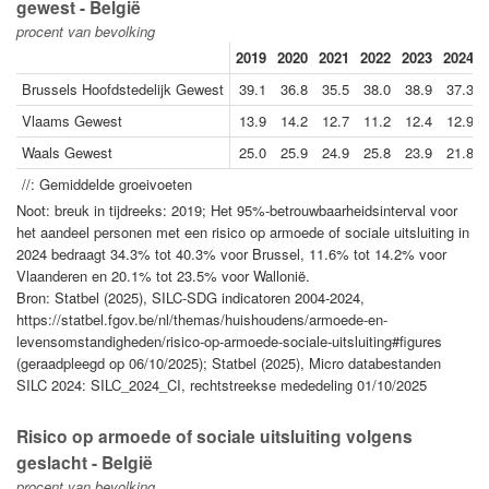
gewest - België
procent van bevolking
2019
2020
2021
2022
2023
2024
Brussels Hoofdstedelijk Gewest
39.1
36.8
35.5
38.0
38.9
37.3
Vlaams Gewest
13.9
14.2
12.7
11.2
12.4
12.9
Waals Gewest
25.0
25.9
24.9
25.8
23.9
21.8
//: Gemiddelde groeivoeten
Noot: breuk in tijdreeks: 2019; Het 95%-betrouwbaarheidsinterval voor
het aandeel personen met een risico op armoede of sociale uitsluiting in
2024 bedraagt 34.3% tot 40.3% voor Brussel, 11.6% tot 14.2% voor
Vlaanderen en 20.1% tot 23.5% voor Wallonië.
Bron: Statbel (2025), SILC-SDG indicatoren 2004-2024,
https://statbel.fgov.be/nl/themas/huishoudens/armoede-en-
levensomstandigheden/risico-op-armoede-sociale-uitsluiting#figures
(geraadpleegd op 06/10/2025); Statbel (2025), Micro databestanden
SILC 2024: SILC_2024_CI, rechtstreekse mededeling 01/10/2025
Risico op armoede of sociale uitsluiting volgens
geslacht - België
procent van bevolking