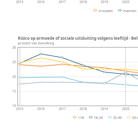
2015
2016
2017
2018
2019
2020
vrouwen
mannen
Risico op armoede of sociale uitsluiting volgens leeftijd - Be
procent van bevolking
30
25
20
15
10
2015
2016
2017
2018
2019
2020
<18
18-24
25-49
50-