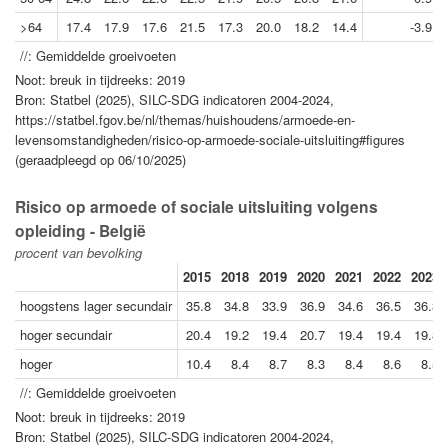
>64
17.4
17.9
17.6
21.5
17.3
20.0
18.2
14.4
-3.9
//: Gemiddelde groeivoeten
Noot: breuk in tijdreeks: 2019
Bron: Statbel (2025), SILC-SDG indicatoren 2004-2024,
https://statbel.fgov.be/nl/themas/huishoudens/armoede-en-
levensomstandigheden/risico-op-armoede-sociale-uitsluiting#figures
(geraadpleegd op 06/10/2025)
Risico op armoede of sociale uitsluiting volgens
opleiding - België
procent van bevolking
2015
2018
2019
2020
2021
2022
2023
hoogstens lager secundair
35.8
34.8
33.9
36.9
34.6
36.5
36.3
hoger secundair
20.4
19.2
19.4
20.7
19.4
19.4
19.8
hoger
10.4
8.4
8.7
8.3
8.4
8.6
8.5
//: Gemiddelde groeivoeten
Noot: breuk in tijdreeks: 2019
Bron: Statbel (2025), SILC-SDG indicatoren 2004-2024,