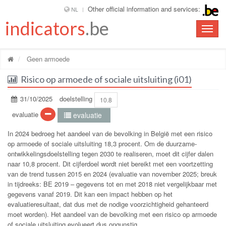
Other official information and services:
NL
indicators
.be
Toggle
naviga
Geen armoede
Risico op armoede of sociale uitsluiting (i01)
31/10/2025
doelstelling
10.8
evaluatie
evaluatie
In 2024 bedroeg het aandeel van de bevolking in België met een risico
op armoede of sociale uitsluiting 18,3 procent. Om de duurzame-
ontwikkelingsdoelstelling tegen 2030 te realiseren, moet dit cijfer dalen
naar 10,8 procent. Dit cijferdoel wordt niet bereikt met een voortzetting
van de trend tussen 2015 en 2024 (evaluatie van november 2025; breuk
in tijdreeks: BE 2019 – gegevens tot en met 2018 niet vergelijkbaar met
gegevens vanaf 2019. Dit kan een impact hebben op het
evaluatieresultaat, dat dus met de nodige voorzichtigheid gehanteerd
moet worden). Het aandeel van de bevolking met een risico op armoede
of sociale uitsluiting evolueert dus ongunstig.