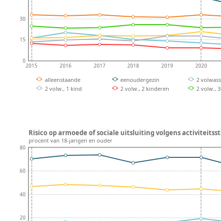
30
15
0
2015
2016
2017
2018
2019
2020
alleenstaande
eenoudergezin
2 volwas
2 volw., 1 kind
2 volw., 2 kinderen
2 volw., 
Risico op armoede of sociale uitsluiting volgens activiteitsst
procent van 18-jarigen en ouder
80
60
40
20