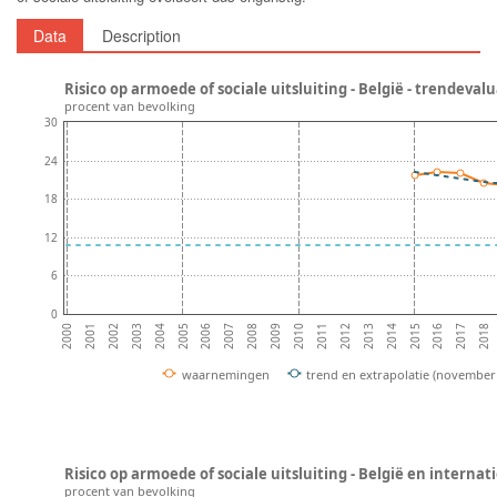
Data
Description
Risico op armoede of sociale uitsluiting - België - trendevalu
procent van bevolking
30
24
18
12
6
0
2002
2007
2012
2017
2004
2009
2014
2001
2006
2011
2016
2003
2008
2013
2018
2000
2005
2010
2015
waarnemingen
trend en extrapolatie (november
Risico op armoede of sociale uitsluiting - België en internat
procent van bevolking