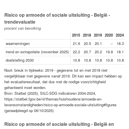
Risico op armoede of sociale uitsluiting - België -
trendevaluatie
procent van bevolking
2015
2018
2019
2020
2024
2
waarnemingen
21.6
20.5
20.1
--
18.3
trend en extrapolatie (november 2025)
22.2
20.7
20.2
19.8
18.1
doelstelling 2030
10.8
10.8
10.8
10.8
10.8
Noot: breuk in tijdreeks: 2019 - gegevens tot en met 2018 niet
vergelijkbaar met gegevens vanaf 2019. Dit kan een impact hebben op
het evaluatieresultaat, dat dus met de nodige voorzichtigheid
gehanteerd moet worden.
Bron: Statbel (2025), SILC-SDG indicatoren 2004-2024,
https://statbel.fgov.be/nl/themas/huishoudens/armoede-en-
levensomstandigheden/risico-op-armoede-sociale-uitsluiting#figures
(geraadpleegd op 06/10/2025)
Risico op armoede of sociale uitsluiting - België en