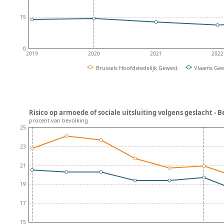
15
0
2019
2020
2021
2022
Brussels Hoofdstedelijk Gewest
Vlaams Ge
Risico op armoede of sociale uitsluiting volgens geslacht - B
procent van bevolking
25
23
21
19
17
15