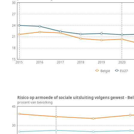
30
27
24
21
18
15
2015
2016
2017
2018
2019
2020
België
EU27
Risico op armoede of sociale uitsluiting volgens gewest - Bel
procent van bevolking
45
30