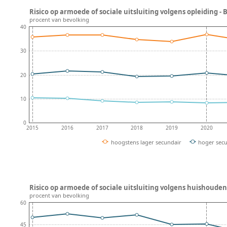
Risico op armoede of sociale uitsluiting volgens opleiding - 
procent van bevolking
40
30
20
10
0
2015
2016
2017
2018
2019
2020
hoogstens lager secundair
hoger sec
Risico op armoede of sociale uitsluiting volgens huishouden
procent van bevolking
60
45