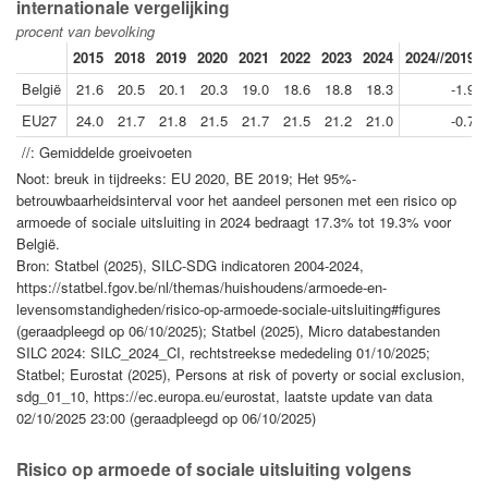
internationale vergelijking
procent van bevolking
2015
2018
2019
2020
2021
2022
2023
2024
2024//2019
België
21.6
20.5
20.1
20.3
19.0
18.6
18.8
18.3
-1.9
EU27
24.0
21.7
21.8
21.5
21.7
21.5
21.2
21.0
-0.7
//: Gemiddelde groeivoeten
Noot: breuk in tijdreeks: EU 2020, BE 2019; Het 95%-
betrouwbaarheidsinterval voor het aandeel personen met een risico op
armoede of sociale uitsluiting in 2024 bedraagt 17.3% tot 19.3% voor
België.
Bron: Statbel (2025), SILC-SDG indicatoren 2004-2024,
https://statbel.fgov.be/nl/themas/huishoudens/armoede-en-
levensomstandigheden/risico-op-armoede-sociale-uitsluiting#figures
(geraadpleegd op 06/10/2025); Statbel (2025), Micro databestanden
SILC 2024: SILC_2024_CI, rechtstreekse mededeling 01/10/2025;
Statbel; Eurostat (2025), Persons at risk of poverty or social exclusion,
sdg_01_10, https://ec.europa.eu/eurostat, laatste update van data
02/10/2025 23:00 (geraadpleegd op 06/10/2025)
Risico op armoede of sociale uitsluiting volgens