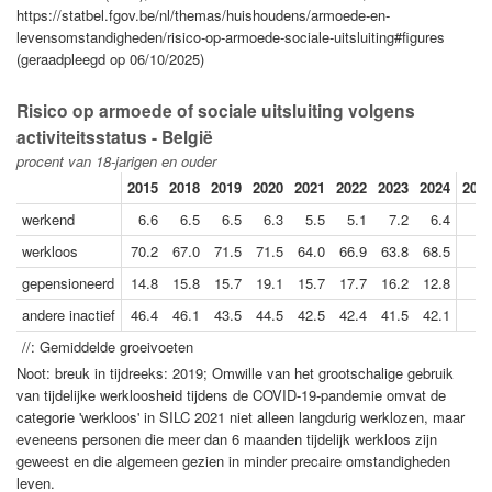
https://statbel.fgov.be/nl/themas/huishoudens/armoede-en-
levensomstandigheden/risico-op-armoede-sociale-uitsluiting#figures
(geraadpleegd op 06/10/2025)
Risico op armoede of sociale uitsluiting volgens
activiteitsstatus - België
procent van 18-jarigen en ouder
2015
2018
2019
2020
2021
2022
2023
2024
2024
werkend
6.6
6.5
6.5
6.3
5.5
5.1
7.2
6.4
werkloos
70.2
67.0
71.5
71.5
64.0
66.9
63.8
68.5
gepensioneerd
14.8
15.8
15.7
19.1
15.7
17.7
16.2
12.8
andere inactief
46.4
46.1
43.5
44.5
42.5
42.4
41.5
42.1
//: Gemiddelde groeivoeten
Noot: breuk in tijdreeks: 2019; Omwille van het grootschalige gebruik
van tijdelijke werkloosheid tijdens de COVID-19-pandemie omvat de
categorie 'werkloos' in SILC 2021 niet alleen langdurig werklozen, maar
eveneens personen die meer dan 6 maanden tijdelijk werkloos zijn
geweest en die algemeen gezien in minder precaire omstandigheden
leven.