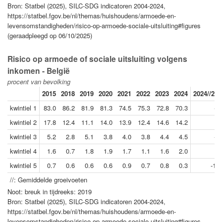
Bron: Statbel (2025), SILC-SDG indicatoren 2004-2024,
https://statbel.fgov.be/nl/themas/huishoudens/armoede-en-
levensomstandigheden/risico-op-armoede-sociale-uitsluiting#figures
(geraadpleegd op 06/10/2025)
Risico op armoede of sociale uitsluiting volgens
inkomen - België
procent van bevolking
2015
2018
2019
2020
2021
2022
2023
2024
2024//201
kwintiel 1
83.0
86.2
81.9
81.3
74.5
75.3
72.8
70.3
-3
kwintiel 2
17.8
12.4
11.1
14.0
13.9
12.4
14.6
14.2
5.
kwintiel 3
5.2
2.8
5.1
3.8
4.0
3.8
4.4
4.5
-2
kwintiel 4
1.6
0.7
1.8
1.9
1.7
1.1
1.6
2.0
2.
kwintiel 5
0.7
0.6
0.6
0.6
0.9
0.7
0.8
0.3
-12
//: Gemiddelde groeivoeten
Noot: breuk in tijdreeks: 2019
Bron: Statbel (2025), SILC-SDG indicatoren 2004-2024,
https://statbel.fgov.be/nl/themas/huishoudens/armoede-en-
levensomstandigheden/risico-op-armoede-sociale-uitsluiting#figures