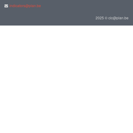
indicators@plan.be
2025 © cic@plan.be