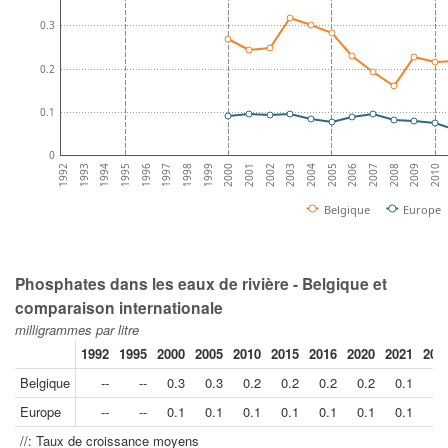
0.3
0.2
0.1
0
1994
1997
2000
2003
2006
2009
1993
1996
1999
2002
2005
2008
1992
1995
1998
2001
2004
2007
2010
Belgique
Europe
Phosphates dans les eaux de rivière - Belgique et
comparaison internationale
milligrammes par litre
1992
1995
2000
2005
2010
2015
2016
2020
2021
202
Belgique
--
--
0.3
0.3
0.2
0.2
0.2
0.2
0.1
0.
Europe
--
--
0.1
0.1
0.1
0.1
0.1
0.1
0.1
0.
//: Taux de croissance moyens