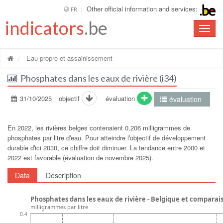
Other official information and services:
FR
indicators
.be
Toggle
naviga
Eau propre et assainissement
Phosphates dans les eaux de rivière (i34)
31/10/2025
objectif
évaluation
évaluation
En 2022, les rivières belges contenaient 0,206 milligrammes de
phosphates par litre dʹeau. Pour atteindre lʹobjectif de développement
durable dʹici 2030, ce chiffre doit diminuer. La tendance entre 2000 et
2022 est favorable (évaluation de novembre 2025).
Data
Description
Phosphates dans les eaux de rivière - Belgique et comparai
milligrammes par litre
0.4