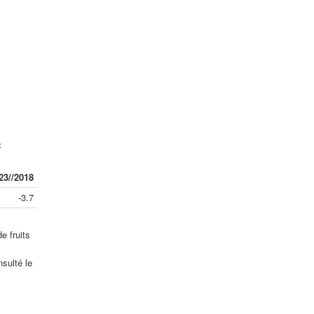
5
23//2018
-3.7
e fruits
sulté le