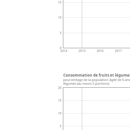
15
10
5
0
2014
2015
2016
2017
Consommation de fruits et légumes 
pourcentage de la population âgée de 6 ans
légumes (au moins 5 portions)
20
15
10
5