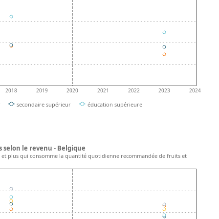
2018
2019
2020
2021
2022
2023
2024
r
secondaire supérieur
éducation supérieure
selon le revenu - Belgique
 et plus qui consomme la quantité quotidienne recommandée de fruits et