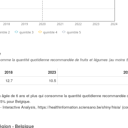
2018
2019
2020
2021
2022
2023
2024
intile 2
quintile 3
quintile 4
quintile 5
e
nsomme la quantité quotidienne recommandée de fruits et légumes (au moins 
2018
2023
20
12.7
10.5
ion âgée de 6 ans et plus qui consomme la quantité quotidienne recommandée d
,5% pour Belgique.
Interactive Analysis, https://healthinformation.sciensano.be/shiny/hisia/ (con
égion - Belgique