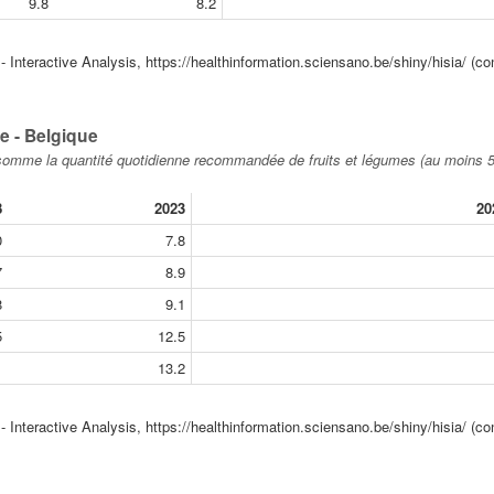
9.8
8.2
Interactive Analysis, https://healthinformation.sciensano.be/shiny/hisia/ (con
e - Belgique
nsomme la quantité quotidienne recommandée de fruits et légumes (au moins 
8
2023
20
0
7.8
7
8.9
8
9.1
5
12.5
1
13.2
Interactive Analysis, https://healthinformation.sciensano.be/shiny/hisia/ (con