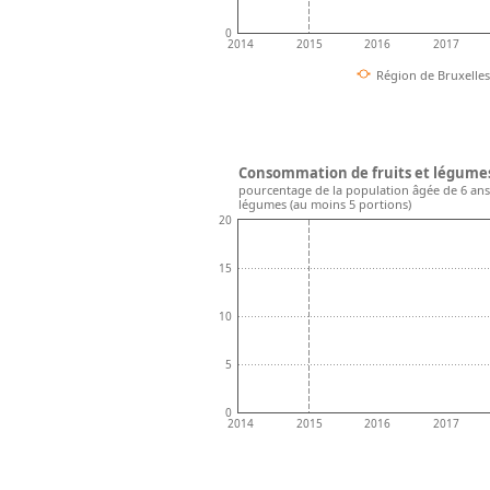
0
2014
2015
2016
2017
Région de Bruxelles
Consommation de fruits et légumes 
pourcentage de la population âgée de 6 ans
légumes (au moins 5 portions)
20
15
10
5
0
2014
2015
2016
2017