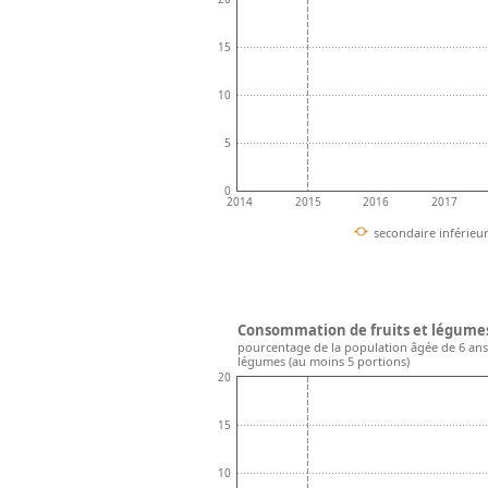
15
10
5
0
2014
2015
2016
2017
secondaire inférieu
Consommation de fruits et légumes 
pourcentage de la population âgée de 6 ans
légumes (au moins 5 portions)
20
15
10