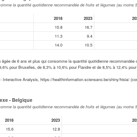
nsomme la quantité quotidienne recommandée de fruits et légumes (au moins 
2018
2023
20
15.8
16.7
11.3
9.4
14.0
10.5
ion âgée de 6 ans et plus qui consomme la quantité quotidienne recommandée d
9,6% pour Bruxelles, de 8,3% à 10,6% pour Flandre et de 8,5% à 12,4% pour 
Interactive Analysis, https://healthinformation.sciensano.be/shiny/hisia/ (con
exe - Belgique
nsomme la quantité quotidienne recommandée de fruits et légumes (au moins 
2018
2023
20
15.6
12.8