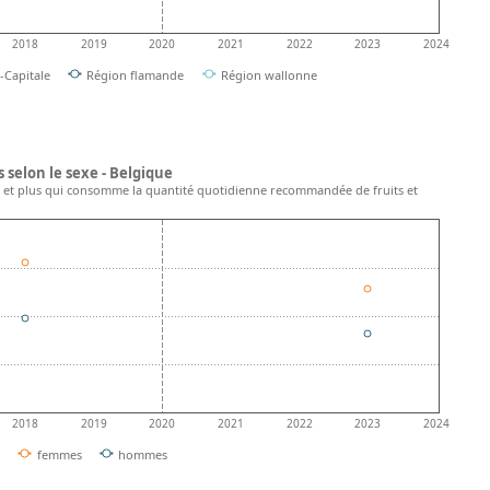
2018
2019
2020
2021
2022
2023
2024
-Capitale
Région flamande
Région wallonne
selon le sexe - Belgique
 et plus qui consomme la quantité quotidienne recommandée de fruits et
2018
2019
2020
2021
2022
2023
2024
femmes
hommes