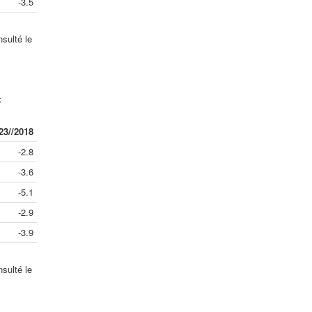
-3.5
sulté le
5
23//2018
-2.8
-3.6
-5.1
-2.9
-3.9
sulté le