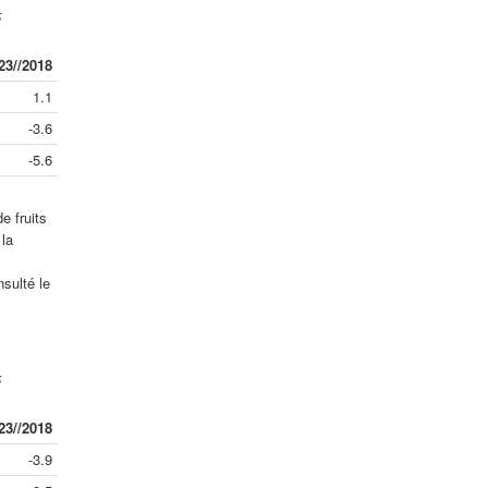
5
23//2018
1.1
-3.6
-5.6
e fruits
la
sulté le
5
23//2018
-3.9