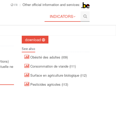
Other official information and services:
FR
INDICATORS
download
See also
Obésité des adultes (i09)
tions)
Consommation de viande (i11)
tuelle ne
Surface en agriculture biologique (i12)
Pesticides agricoles (i13)